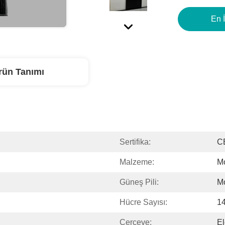
En İ
rün Tanımı
Sertifika:
C
Malzeme:
Mo
Güneş Pili:
M
Hücre Sayısı:
14
Çerçeve:
El