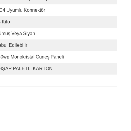
C4 Uyumlu Konnektör
 Kilo
ümüş Veya Siyah
bul Edilebilir
0wp Monokristal Güneş Paneli
HŞAP PALETLİ KARTON