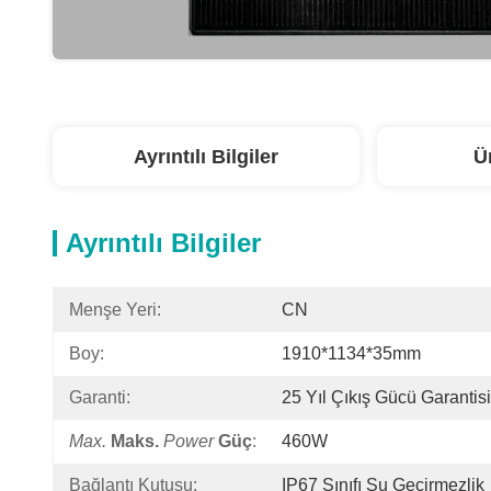
Ayrıntılı Bilgiler
Ü
Ayrıntılı Bilgiler
Menşe Yeri:
CN
Boy:
1910*1134*35mm
Garanti:
25 Yıl Çıkış Gücü Garantisi
Max.
Maks.
Power
Güç
:
460W
Bağlantı Kutusu:
IP67 Sınıfı Su Geçirmezlik