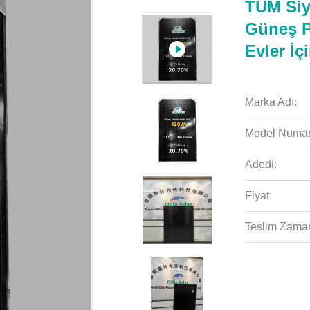
TÜM Si
Güneş P
Evler İç
Marka Adı:
Model Numar
Adedi:
Fiyat:
Teslim Zaman