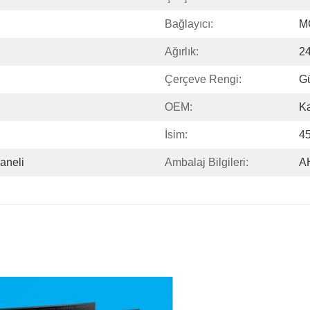
Bağlayıcı:
M
Ağırlık:
24
Çerçeve Rengi:
G
OEM:
Ka
İsim:
45
aneli
Ambalaj Bilgileri:
A