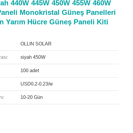
yah 440W 445W 450W 455W 460W
aneli Monokristal Güneş Panelleri
in Yarım Hücre Güneş Paneli Kiti
OLLIN SOLAR
ası:
siyah 450W
100 adet
USD0.2-0.23/w
ı:
10-20 Gün