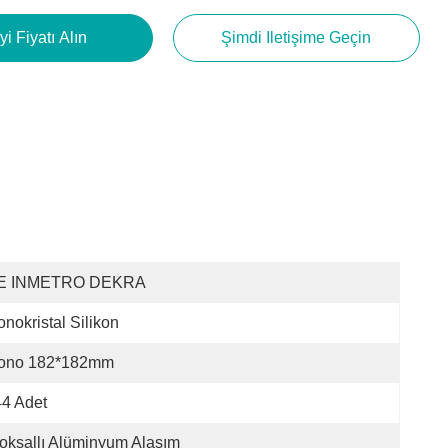
yi Fiyatı Alın
Şimdi Iletişime Geçin
E INMETRO DEKRA
nokristal Silikon
ono 182*182mm
4 Adet
oksallı Alüminyum Alaşım