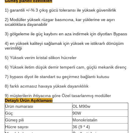
Güneş paneli özellikleri
1) garantili +/-% 3 çıkış gücü toleransı ile yüksek güvenilirlik
2) Modüller yüksek rüzgar basıncına, kar yüklerine ve aşırı
sıcaklıklara dayanabilir
3) gölgeleme ile güç kaybını en aza indirmek için diyotları Bypass
4) en yüksek kaliteyi sağlamak için yüksek ve istikrarlı dönüşüm
verimliliği
5) Yüksek verim kristal silikon hücreler
6) Yüksek iletim düşük demir temperli cam, güçlü mekanik direnç
7) bypass diyot ile standart su geçirmez bağlantı kutusu
8) farklı acımasız havaya yüksek dayanıklılık
9) müşterilerin ihtiyacına göre Özel tasarlanmış modüller
Detaylı Ürün Açıklaması
Ürün numarası
OL M90w
Güç
90W
Güneş pili
Monokristalin
Hücre sayısı
36 (9 * 4)