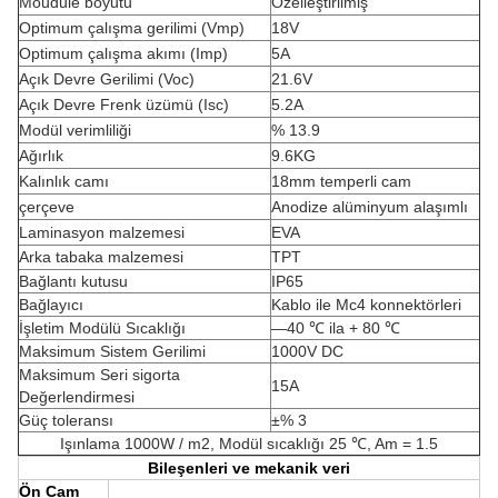
Moudule boyutu
Özelleştirilmiş
Optimum çalışma gerilimi (Vmp)
18V
Optimum çalışma akımı (Imp)
5A
Açık Devre Gerilimi (Voc)
21.6V
Açık Devre Frenk üzümü (Isc)
5.2A
Modül verimliliği
% 13.9
Ağırlık
9.6KG
Kalınlık camı
18mm temperli cam
çerçeve
Anodize alüminyum alaşımlı
Laminasyon malzemesi
EVA
Arka tabaka malzemesi
TPT
Bağlantı kutusu
IP65
Bağlayıcı
Kablo ile Mc4 konnektörleri
İşletim Modülü Sıcaklığı
—40 ℃ ila + 80 ℃
Maksimum Sistem Gerilimi
1000V DC
Maksimum Seri sigorta
15A
Değerlendirmesi
Güç toleransı
±% 3
Işınlama 1000W / m2, Modül sıcaklığı 25 ℃, Am = 1.5
Bileşenleri ve mekanik veri
Ön Cam