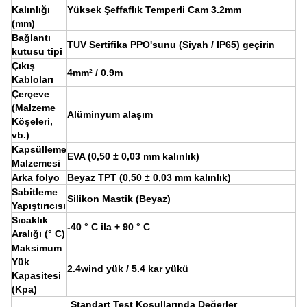
Kalınlığı
Yüksek Şeffaflık Temperli Cam 3.2mm
(mm)
Bağlantı
TUV Sertifika PPO'sunu (Siyah / IP65) geçirin
kutusu tipi
Çıkış
4mm² / 0.9m
Kabloları
Çerçeve
(Malzeme
Alüminyum alaşım
Köşeleri,
vb.)
Kapsülleme
EVA (0,50 ± 0,03 mm kalınlık)
Malzemesi
Arka folyo
Beyaz TPT (0,50 ± 0,03 mm kalınlık)
Sabitleme
Silikon Mastik (Beyaz)
Yapıştırıcısı
Sıcaklık
-40 ° C ila + 90 ° C
Aralığı (° C)
Maksimum
Yük
2.4wind yük / 5.4 kar yükü
Kapasitesi
(Kpa)
Standart Test Koşullarında Değerler