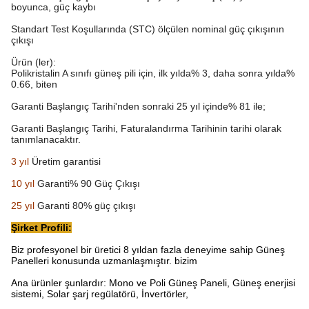
boyunca, güç kaybı
Standart Test Koşullarında (STC) ölçülen nominal güç çıkışının
çıkışı
Ürün (ler):
Polikristalin A sınıfı güneş pili için, ilk yılda% 3, daha sonra yılda%
0.66, biten
Garanti Başlangıç ​​Tarihi'nden sonraki 25 yıl içinde% 81 ile;
Garanti Başlangıç ​​Tarihi, Faturalandırma Tarihinin tarihi olarak
tanımlanacaktır.
3 yıl
Üretim garantisi
10 yıl
Garanti% 90 Güç Çıkışı
25 yıl
Garanti 80% güç çıkışı
Şirket Profili:
Biz profesyonel bir üretici 8 yıldan fazla deneyime sahip Güneş
Panelleri konusunda uzmanlaşmıştır.
bizim
Ana ürünler şunlardır: Mono ve Poli Güneş Paneli, Güneş enerjisi
sistemi, Solar şarj regülatörü, İnvertörler,