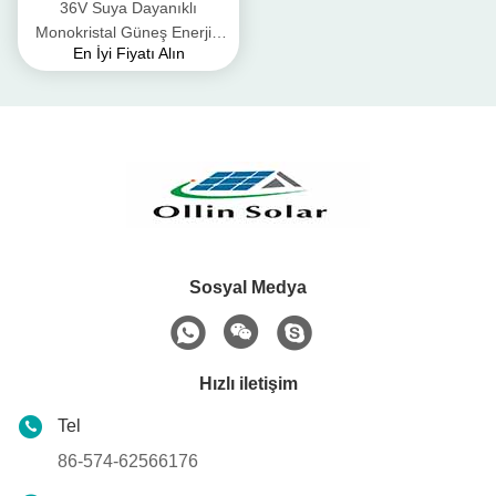
36V Suya Dayanıklı
Monokristal Güneş Enerjisi
En İyi Fiyatı Alın
Paneli 540W 545W 550W
Sosyal Medya
Hızlı iletişim
Tel
86-574-62566176