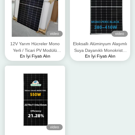
video
video
12V Yarım Hücreler Mono
Eloksallı Alüminyum Alaşımlı
Yerli / Ticari PV Modülü
Suya Dayanıklı Monokristal
En İyi Fiyatı Alın
En İyi Fiyatı Alın
Güneş Paneli 440W 450W
Güneş Paneli 435W 445W
460W 470W
455W
video