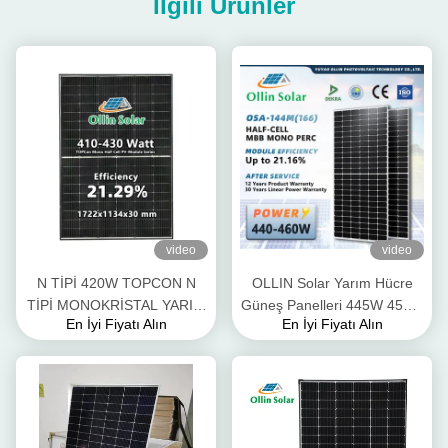
İlgili Ürünler
video
video
N TİPİ 420W TOPCON N
OLLIN Solar Yarım Hücre
TİPİ MONOKRİSTAL YARIM
Güneş Panelleri 445W 450W
En İyi Fiyatı Alın
En İyi Fiyatı Alın
HÜCRE GÜNEŞ PANELİ
455W 460W Güneş Enerjisi
Paneli